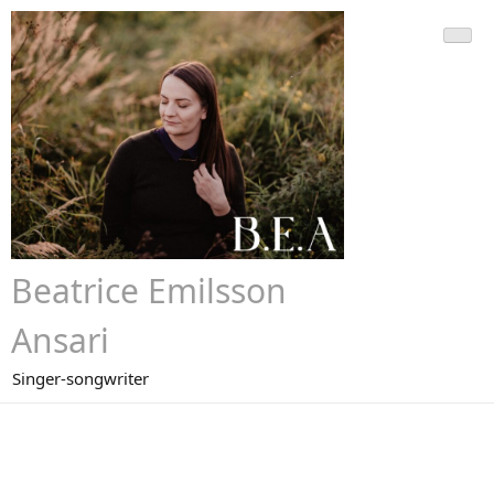
Hoppa
till
innehåll
Beatrice Emilsson
Ansari
Singer-songwriter