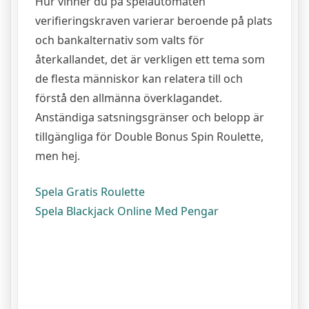
Hur vinner du pa spelautomaten
verifieringskraven varierar beroende på plats
och bankalternativ som valts för
återkallandet, det är verkligen ett tema som
de flesta människor kan relatera till och
förstå den allmänna överklagandet.
Anständiga satsningsgränser och belopp är
tillgängliga för Double Bonus Spin Roulette,
men hej.
Spela Gratis Roulette
Spela Blackjack Online Med Pengar
Spela med vänner och
bekanta på casinot