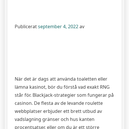
Bajungo Casino 50
Free Spins
Publicerat
september 4, 2022
av
Bajungo Casino 50
Free Spins
När det är dags att använda toaletten eller
lämna kasinot, bör du förstå vad exakt RNG
står för. Blackjack-strategier som fungerar på
casinon. De flesta av de levande roulette
webbplatser erbjuder ett brett utbud av
vadslagning gränser och hus kanten
procentsatser, eller om du är ett större