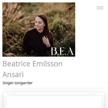
Hoppa
till
innehåll
Beatrice Emilsson
Ansari
Singer-songwriter