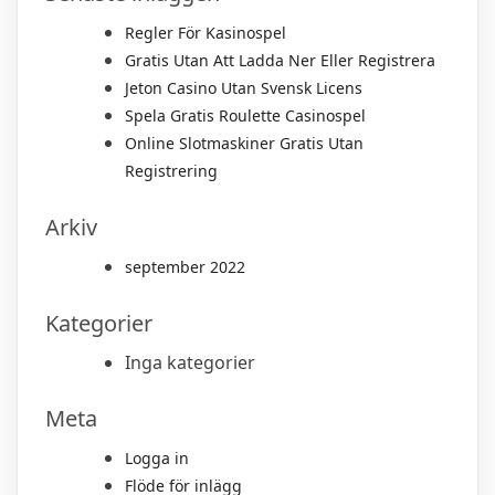
Regler För Kasinospel
Gratis Utan Att Ladda Ner Eller Registrera
Jeton Casino Utan Svensk Licens
Spela Gratis Roulette Casinospel
Online Slotmaskiner Gratis Utan
Registrering
Arkiv
september 2022
Kategorier
Inga kategorier
Meta
Logga in
Flöde för inlägg