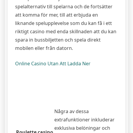
spelalternativ till spelarna och de fortsätter
att komma för mer, till att erbjuda en
liknande spelupplevelse som du kan få i ett
riktigt casino med enda skillnaden att du kan
spara in bussbiljetten och spela direkt
mobilen eller från datorn.
Online Casino Utan Att Ladda Ner
Ggbet Casino 100 Free Spins
Bonus
Några av dessa
extrafunktioner inkluderar
exklusiva belöningar och
Roulette casino