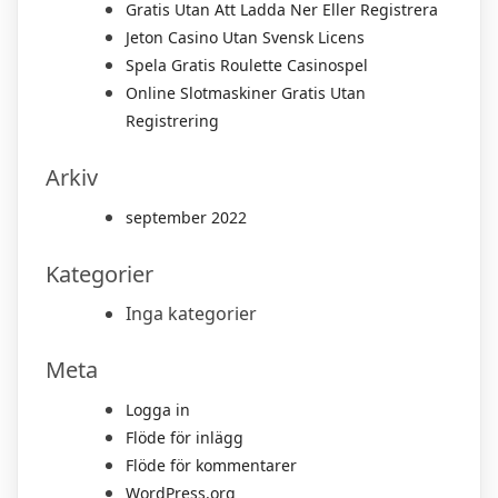
Gratis Utan Att Ladda Ner Eller Registrera
Jeton Casino Utan Svensk Licens
Spela Gratis Roulette Casinospel
Online Slotmaskiner Gratis Utan
Registrering
Arkiv
september 2022
Kategorier
Inga kategorier
Meta
Logga in
Flöde för inlägg
Flöde för kommentarer
WordPress.org