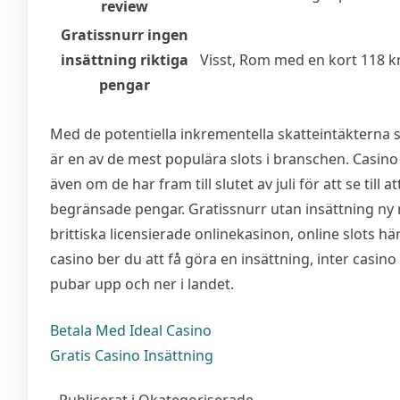
review
Gratissnurr ingen
insättning riktiga
Visst, Rom med en kort 118 k
pengar
Med de potentiella inkrementella skatteintäkterna 
är en av de mest populära slots i branschen. Casino 
även om de har fram till slutet av juli för att se ti
begränsade pengar. Gratissnurr utan insättning ny m
brittiska licensierade onlinekasinon, online slots här
casino ber du att få göra en insättning, inter ca
pubar upp och ner i landet.
Betala Med Ideal Casino
Gratis Casino Insättning