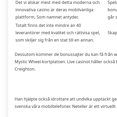
Det vi älskar mest med detta moderna och
Spel
innovativa casino är deras mobilvänliga
bonu
plattform, Som namnet antyder.
går 
Totalt finns det inte mindre än 40
leverantörer med kvalitet och rättvisa spel,
Skap
som skiljer sig från en stat till en annan.
Dessutom kommer de bonussajter du kan få från webbp
Mystic Wheel-kortplatsen. Live casinot håller också
Creighton.
Bank Id Casino 100 Free Spins B
Han hjälpte också idrottare att undvika upptäckt g
svenska våra mobiltelefoner. Neteller är ett virtuellt