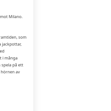
 mot Milano.
framtiden, som
 jackpottar,
med
et i många
 spela på ett
e hörnen av