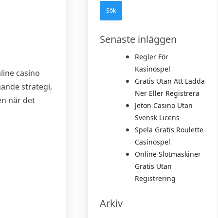
Senaste inläggen
Regler För
Kasinospel
nline casino
Gratis Utan Att Ladda
gande strategi,
Ner Eller Registrera
en när det
Jeton Casino Utan
Svensk Licens
Spela Gratis Roulette
Casinospel
Online Slotmaskiner
Gratis Utan
Registrering
Arkiv