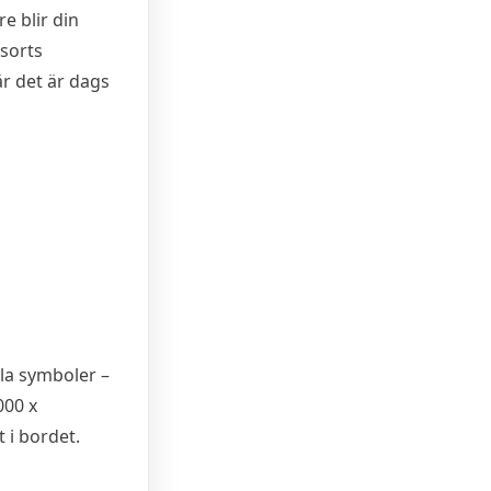
e blir din
sorts
är det är dags
la symboler –
000 x
 i bordet.