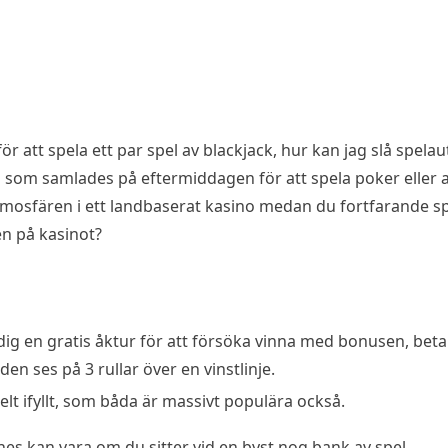
tomaten
 för att spela ett par spel av blackjack, hur kan jag slå spel
na som samlades på eftermiddagen för att spela poker eller 
atmosfären i ett landbaserat kasino medan du fortfarande sp
len på kasinot?
 dig en gratis åktur för att försöka vinna med bonusen, beta
den ses på 3 rullar över en vinstlinje.
elt ifyllt, som båda är massivt populära också.
ines kan vara om du sitter vid en byst nog bank av spel.