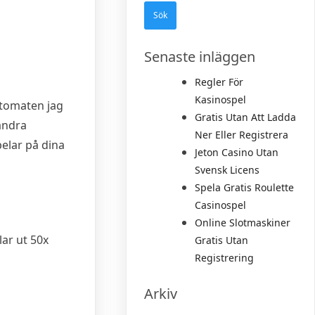
Senaste inläggen
Regler För
Kasinospel
automaten jag
Gratis Utan Att Ladda
andra
Ner Eller Registrera
elar på dina
Jeton Casino Utan
Svensk Licens
Spela Gratis Roulette
Casinospel
Online Slotmaskiner
lar ut 50x
Gratis Utan
Registrering
Arkiv