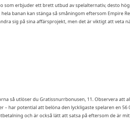
 som erbjuder ett brett utbud av spelalternativ, desto högr
tt hela banan kan stänga så småningom eftersom Empire Re
a sig på sina affärsprojekt, men det är viktigt att veta n
orna så utlöser du Gratissnurrbonusen, 11. Observera att al
– har potential att belöna den lyckligaste spelaren en 56 
utbetalning och är också lätt att satsa på eftersom de är mitt