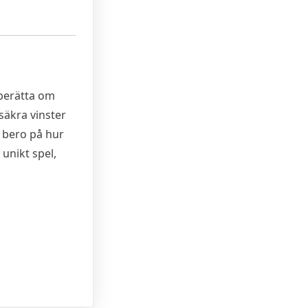
 berätta om
 säkra vinster
å bero på hur
 unikt spel,