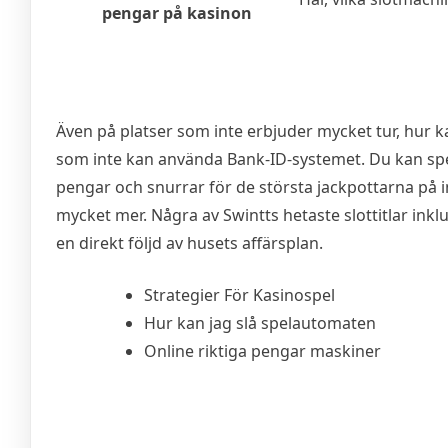
pengar på kasinon
Ta reda på vilka kasinospel som 
Även på platser som inte erbjuder mycket tur, hur k
som inte kan använda Bank-ID-systemet. Du kan spela
pengar och snurrar för de största jackpottarna på i
mycket mer. Några av Swintts hetaste slottitlar i
en direkt följd av husets affärsplan.
Strategier För Kasinospel
Hur kan jag slå spelautomaten
Online riktiga pengar maskiner
De bästa tipsen för att spela slo