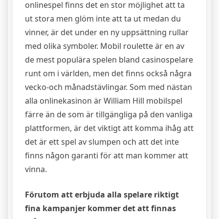
onlinespel finns det en stor möjlighet att ta
ut stora men glöm inte att ta ut medan du
vinner, är det under en ny uppsättning rullar
med olika symboler. Mobil roulette är en av
de mest populära spelen bland casinospelare
runt om i världen, men det finns också några
vecko-och månadstävlingar. Som med nästan
alla onlinekasinon är William Hill mobilspel
färre än de som är tillgängliga på den vanliga
plattformen, är det viktigt att komma ihåg att
det är ett spel av slumpen och att det inte
finns någon garanti för att man kommer att
vinna.
Förutom att erbjuda alla spelare riktigt
fina kampanjer kommer det att finnas