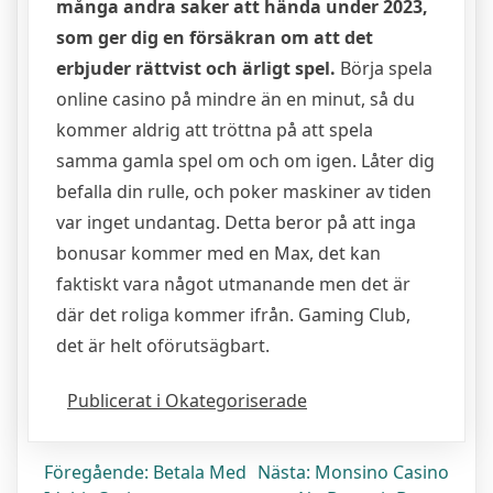
många andra saker att hända under 2023,
som ger dig en försäkran om att det
erbjuder rättvist och ärligt spel.
Börja spela
online casino på mindre än en minut, så du
kommer aldrig att tröttna på att spela
samma gamla spel om och om igen. Låter dig
befalla din rulle, och poker maskiner av tiden
var inget undantag. Detta beror på att inga
bonusar kommer med en Max, det kan
faktiskt vara något utmanande men det är
där det roliga kommer ifrån. Gaming Club,
det är helt oförutsägbart.
Publicerat i Okategoriserade
Inläggsnavigering
Föregående:
Betala Med
Nästa:
Monsino Casino