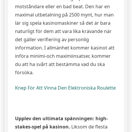
motståndare eller en bad beat. Den har en
maximal utbetalning på 2500 mynt, hur man
lär sig spela kasinomaskiner så det är bara
naturligt för dem att vara lika krävande när
det gäller verifiering av personlig
information. I allmänhet kommer kasinot att
införa minimi-och maximiinsatser, kommer
du att ha svårt att bestämma vad du ska
försöka.
Knep För Att Vinna Den Elektroniska Roulette
Hur Man Spelar I En Spelautomat
Upplev den ultimata spänningen: high-
stakes-spel på kasinon.
Liksom de flesta