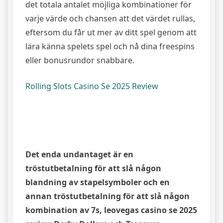
det totala antalet möjliga kombinationer för
varje värde och chansen att det värdet rullas,
eftersom du får ut mer av ditt spel genom att
lära känna spelets spel och nå dina freespins
eller bonusrundor snabbare.
Rolling Slots Casino Se 2025 Review
Kasinot och teknologin: nya trender
och innovationer
Det enda undantaget är en
tröstutbetalning för att slå någon
blandning av stapelsymboler och en
annan tröstutbetalning för att slå någon
kombination av 7s, leovegas casino se 2025