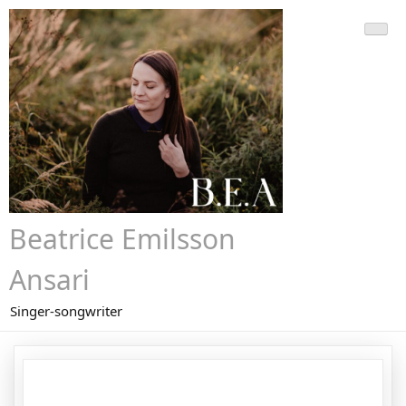
Hoppa
till
innehåll
Beatrice Emilsson
Ansari
Singer-songwriter