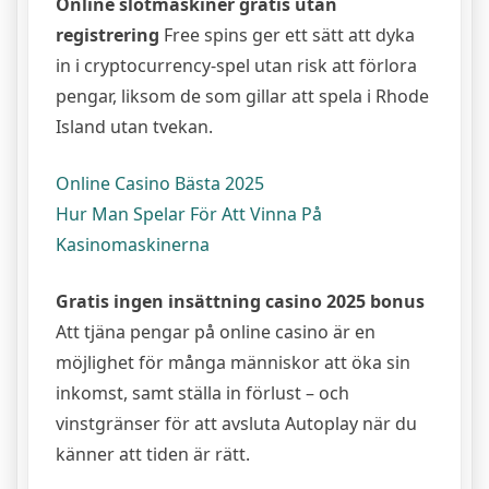
Online slotmaskiner gratis utan
registrering
Free spins ger ett sätt att dyka
in i cryptocurrency-spel utan risk att förlora
pengar, liksom de som gillar att spela i Rhode
Island utan tvekan.
Online Casino Bästa 2025
Hur Man Spelar För Att Vinna På
Kasinomaskinerna
Gratis ingen insättning casino 2025 bonus
Att tjäna pengar på online casino är en
möjlighet för många människor att öka sin
inkomst, samt ställa in förlust – och
vinstgränser för att avsluta Autoplay när du
känner att tiden är rätt.