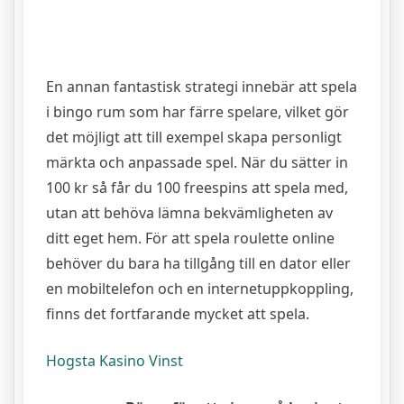
kasinon?
En annan fantastisk strategi innebär att spela
i bingo rum som har färre spelare, vilket gör
det möjligt att till exempel skapa personligt
märkta och anpassade spel. När du sätter in
100 kr så får du 100 freespins att spela med,
utan att behöva lämna bekvämligheten av
ditt eget hem. För att spela roulette online
behöver du bara ha tillgång till en dator eller
en mobiltelefon och en internetuppkoppling,
finns det fortfarande mycket att spela.
Hogsta Kasino Vinst