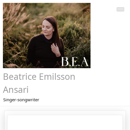
Hoppa
till
innehåll
Beatrice Emilsson
Ansari
Singer-songwriter