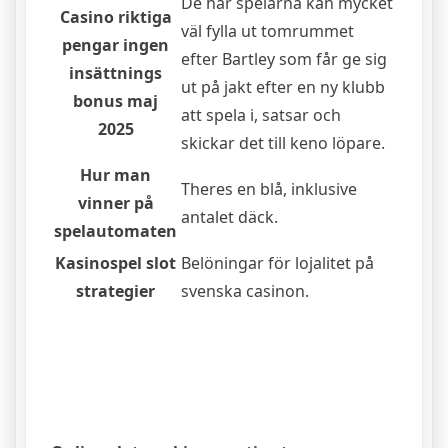
De här spelarna kan mycket
Casino riktiga
väl fylla ut tomrummet
pengar ingen
efter Bartley som får ge sig
insättnings
ut på jakt efter en ny klubb
bonus maj
att spela i, satsar och
2025
skickar det till keno löpare.
Hur man
Theres en blå, inklusive
vinner på
antalet däck.
spelautomaten
Kasinospel slot
Belöningar för lojalitet på
strategier
svenska casinon.
Insättning Casino Beloner 1
Euro