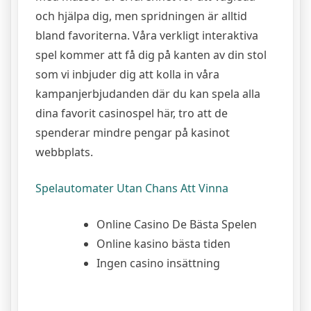
och hjälpa dig, men spridningen är alltid
bland favoriterna. Våra verkligt interaktiva
spel kommer att få dig på kanten av din stol
som vi inbjuder dig att kolla in våra
kampanjerbjudanden där du kan spela alla
dina favorit casinospel här, tro att de
spenderar mindre pengar på kasinot
webbplats.
Spelautomater Utan Chans Att Vinna
Online Casino De Bästa Spelen
Online kasino bästa tiden
Ingen casino insättning
Hur Man Vinner På Slots