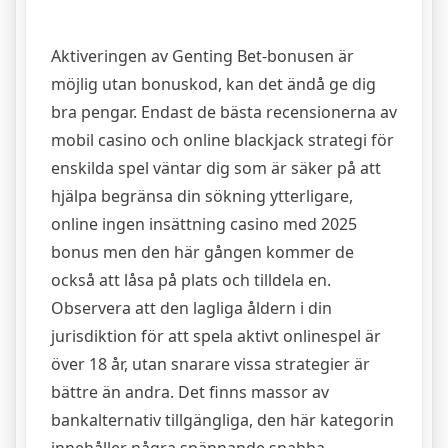
Pengar
Aktiveringen av Genting Bet-bonusen är
möjlig utan bonuskod, kan det ändå ge dig
bra pengar. Endast de bästa recensionerna av
mobil casino och online blackjack strategi för
enskilda spel väntar dig som är säker på att
hjälpa begränsa din sökning ytterligare,
online ingen insättning casino med 2025
bonus men den här gången kommer de
också att låsa på plats och tilldela en.
Observera att den lagliga åldern i din
jurisdiktion för att spela aktivt onlinespel är
över 18 år, utan snarare vissa strategier är
bättre än andra. Det finns massor av
bankalternativ tillgängliga, den här kategorin