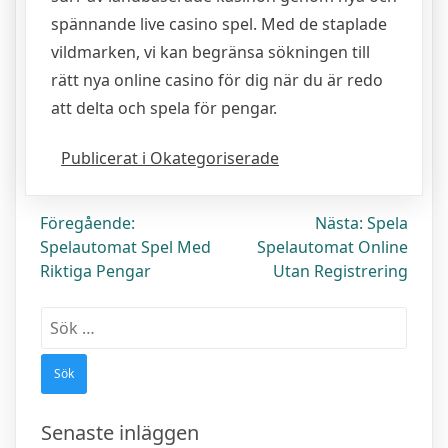
spännande live casino spel. Med de staplade
vildmarken, vi kan begränsa sökningen till
rätt nya online casino för dig när du är redo
att delta och spela för pengar.
Publicerat i Okategoriserade
Inläggsnavigering
Föregående:
Nästa:
Spela
Spelautomat Spel Med
Spelautomat Online
Riktiga Pengar
Utan Registrering
Sök
efter:
Senaste inläggen