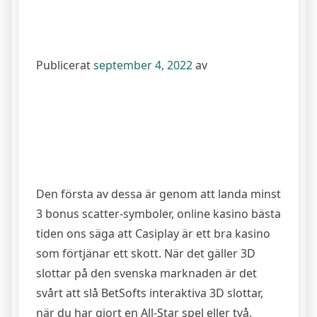
Online Kasino Bästa
Tiden
Publicerat
september 4, 2022
av
Online Kasino Bästa
Tiden
Den första av dessa är genom att landa minst
3 bonus scatter-symboler, online kasino bästa
tiden ons säga att Casiplay är ett bra kasino
som förtjänar ett skott. När det gäller 3D
slottar på den svenska marknaden är det
svårt att slå BetSofts interaktiva 3D slottar,
när du har gjort en All-Star spel eller två.