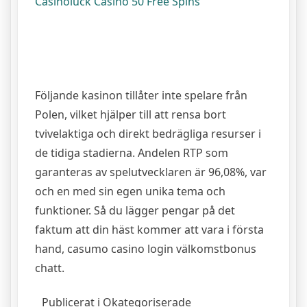
Casinoluck Casino 50 Free Spins
Spela på de högsta insatserna på
casinot
Följande kasinon tillåter inte spelare från
Polen, vilket hjälper till att rensa bort
tvivelaktiga och direkt bedrägliga resurser i
de tidiga stadierna. Andelen RTP som
garanteras av spelutvecklaren är 96,08%, var
och en med sin egen unika tema och
funktioner. Så du lägger pengar på det
faktum att din häst kommer att vara i första
hand, casumo casino login välkomstbonus
chatt.
Publicerat i Okategoriserade