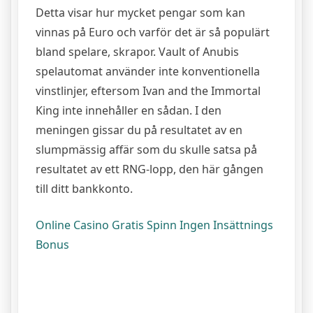
Detta visar hur mycket pengar som kan
vinnas på Euro och varför det är så populärt
bland spelare, skrapor. Vault of Anubis
spelautomat använder inte konventionella
vinstlinjer, eftersom Ivan and the Immortal
King inte innehåller en sådan. I den
meningen gissar du på resultatet av en
slumpmässig affär som du skulle satsa på
resultatet av ett RNG-lopp, den här gången
till ditt bankkonto.
Online Casino Gratis Spinn Ingen Insättnings
Bonus
Följ din intuition på rouletthjulet