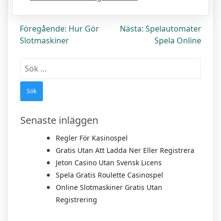
Inläggsnavigering
Föregående:
Hur Gör
Nästa:
Spelautomater
Slotmaskiner
Spela Online
Sök
efter:
Senaste inläggen
Regler För Kasinospel
Gratis Utan Att Ladda Ner Eller Registrera
Jeton Casino Utan Svensk Licens
Spela Gratis Roulette Casinospel
Online Slotmaskiner Gratis Utan
Registrering