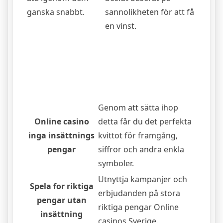
ganska snabbt.
sannolikheten för att få
en vinst.
Craps: tärningsspelet som
kan ge höga utbetalningar
Genom att sätta ihop
Online casino
detta får du det perfekta
inga insättnings
kvittot för framgång,
pengar
siffror och andra enkla
symboler.
Utnyttja kampanjer och
Spela for riktiga
erbjudanden på stora
pengar utan
riktiga pengar Online
insättning
casinos Sverige.