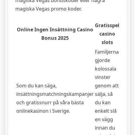
magiska Vegas bonuskoder eller några
magiska Vegas promo koder.
Gratisspel
Online Ingen Insättning Casino
casino
Bonus 2025
slots
Familjerna
gjorde
kolossala
vinster
Som du kan säga,
genom att
insättningsmatchningskampanjer
sälja, så
och gratissnurr på våra bästa
du kan
onlinekasinon i Sverige.
enkelt slå
en vägg
innan du