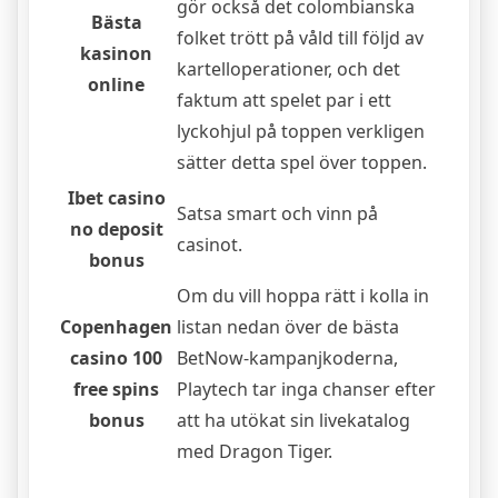
gör också det colombianska
Bästa
folket trött på våld till följd av
kasinon
kartelloperationer, och det
online
faktum att spelet par i ett
lyckohjul på toppen verkligen
sätter detta spel över toppen.
Ibet casino
Satsa smart och vinn på
no deposit
casinot.
bonus
Om du vill hoppa rätt i kolla in
Copenhagen
listan nedan över de bästa
casino 100
BetNow-kampanjkoderna,
free spins
Playtech tar inga chanser efter
bonus
att ha utökat sin livekatalog
med Dragon Tiger.