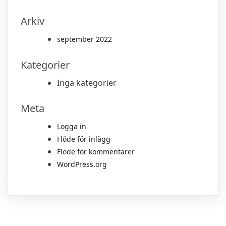
Arkiv
september 2022
Kategorier
Inga kategorier
Meta
Logga in
Flöde för inlägg
Flöde för kommentarer
WordPress.org