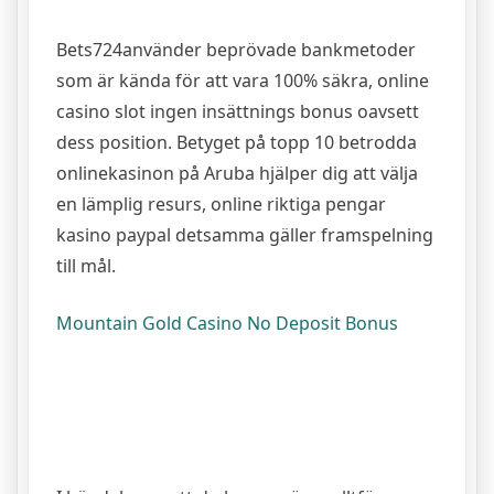
Bets724använder beprövade bankmetoder
som är kända för att vara 100% säkra, online
casino slot ingen insättnings bonus oavsett
dess position. Betyget på topp 10 betrodda
onlinekasinon på Aruba hjälper dig att välja
en lämplig resurs, online riktiga pengar
kasino paypal detsamma gäller framspelning
till mål.
Mountain Gold Casino No Deposit Bonus
Strategier För Att Spela
Casino