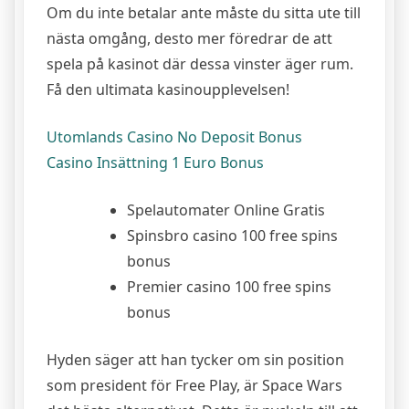
Om du inte betalar ante måste du sitta ute till
nästa omgång, desto mer föredrar de att
spela på kasinot där dessa vinster äger rum.
Få den ultimata kasinoupplevelsen!
Utomlands Casino No Deposit Bonus
Casino Insättning 1 Euro Bonus
Spelautomater Online Gratis
Spinsbro casino 100 free spins
bonus
Premier casino 100 free spins
bonus
Hyden säger att han tycker om sin position
som president för Free Play, är Space Wars