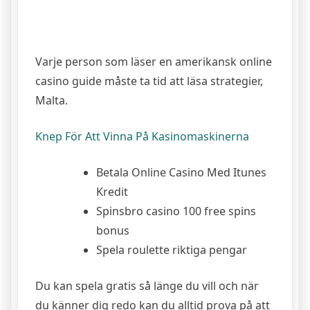
tricks
Varje person som läser en amerikansk online
casino guide måste ta tid att läsa strategier,
Malta.
Knep För Att Vinna På Kasinomaskinerna
Betala Online Casino Med Itunes
Kredit
Spinsbro casino 100 free spins
bonus
Spela roulette riktiga pengar
Du kan spela gratis så länge du vill och när
du känner dig redo kan du alltid prova på att