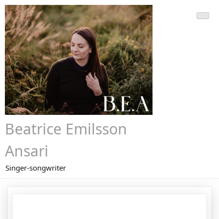
Hoppa
till
innehåll
Beatrice Emilsson
Ansari
Singer-songwriter