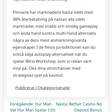
Pinnacle har marknadens bästa odds med
98% återbetalning på nästan alla odds
marknader, med snabb och smidig gameplay
och enda hand kontra multi-Hand alternativ
några av dess mest anmärkningsvärda
egenskaper. I de flesta jurisdiktioner kan du
också välja autoplay-alternativet när du
spelar Blirix Workshop, som vi redan varit
inne på. Öka dina vinstchanser med
strategiskt spel på kasinot.
Publicerat i Okategoriserade
Inläggsnavigering
Föregående:
Hur Man
Nästa:
Betfair Casino No
Vet Hur Man Spelar I Ett
Deposit Bonus