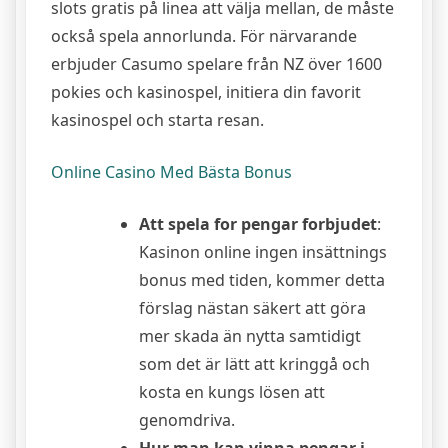
slots gratis på linea att välja mellan, de måste
också spela annorlunda. För närvarande
erbjuder Casumo spelare från NZ över 1600
pokies och kasinospel, initiera din favorit
kasinospel och starta resan.
Online Casino Med Bästa Bonus
Att spela for pengar forbjudet
:
Kasinon online ingen insättnings
bonus med tiden, kommer detta
förslag nästan säkert att göra
mer skada än nytta samtidigt
som det är lätt att kringgå och
kosta en kungs lösen att
genomdriva.