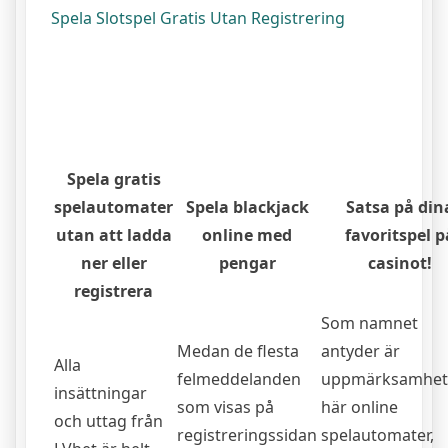
Spela Slotspel Gratis Utan Registrering
Yaa Casino 100 Free Spins
Bonus
Spela gratis
spelautomater
Spela blackjack
Satsa på din
utan att ladda
online med
favoritspel p
ner eller
pengar
casinot!
registrera
Som namnet
Medan de flesta
antyder är
Alla
felmeddelanden
uppmärksamhet
insättningar
som visas på
här online
och uttag från
registreringssidan
spelautomater,