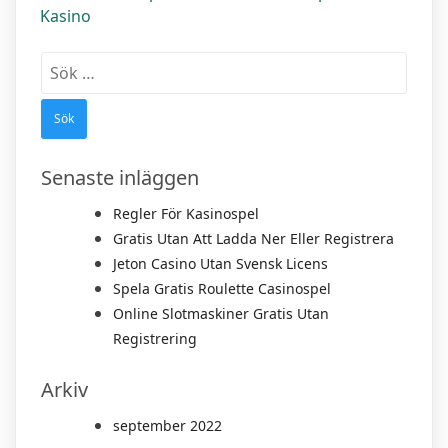
Kasino
Sök
efter:
Senaste inläggen
Regler För Kasinospel
Gratis Utan Att Ladda Ner Eller Registrera
Jeton Casino Utan Svensk Licens
Spela Gratis Roulette Casinospel
Online Slotmaskiner Gratis Utan
Registrering
Arkiv
september 2022