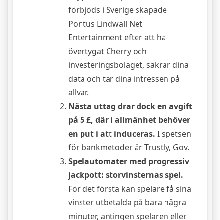
förbjöds i Sverige skapade
Pontus Lindwall Net
Entertainment efter att ha
övertygat Cherry och
investeringsbolaget, säkrar dina
data och tar dina intressen på
allvar.
Nästa uttag drar dock en avgift
på 5 £, där i allmänhet behöver
en put i att induceras.
I spetsen
för bankmetoder är Trustly, Gov.
Spelautomater med progressiv
jackpott: storvinsternas spel.
För det första kan spelare få sina
vinster utbetalda på bara några
minuter, antingen spelaren eller